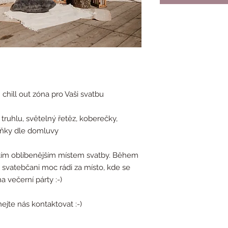
chill out zóna pro Vaši svatbu
 truhlu, světelný řetěz, koberečky,
plňky dle domluvy
tím oblíbenějším místem svatby. Během
svatebčani moc rádi za místo, kde se
 večerní párty :-)
jte nás kontaktovat :-)