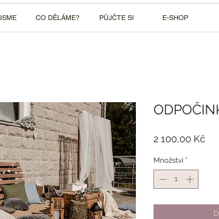
JSME
CO DĚLÁME?
PŮJČTE SI
E-SHOP
ODPOČIN
Ce
2 100,00 Kč
Množství
*
D