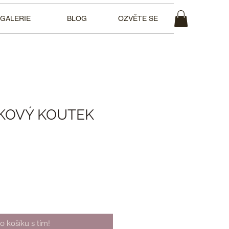
GALERIE
BLOG
OZVĚTE SE
KOVÝ KOUTEK
na
o košíku s tím!